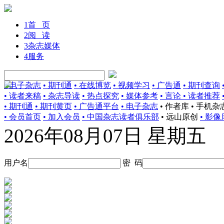
1
首 页
2
阅 读
3
杂志媒体
4
服务
• 电子杂志
• 期刊通
• 在线博览
• 视频学习
• 广告通
• 期刊查询
• 读者来稿
• 杂志导读
• 热点探究
• 媒体参考
• 言论
• 读者推荐
• 期刊通
• 期刊黄页
• 广告通平台
• 电子杂志
• 作者库
• 手机杂
• 会员首页
• 加入会员
• 中国杂志读者俱乐部
• 远山原创
• 影像
2026年08月07日 星期五
用户名
密 码