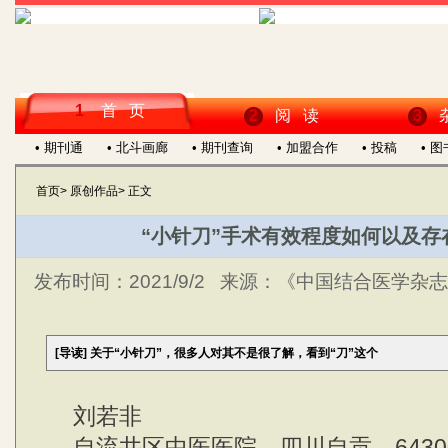
1
首 页
2
阅 读
3
• 期刊通
• 北斗画廊
• 期刊查询
• 加盟合作
• 投稿
• 
首页
>
原创作品
>
正文
“小针刀”手术有效程度如何以及存
发布时间：
2021/9/2
来源：
《中国结合医学杂志》
[导读]
关于“小针刀”，很多人对其不是很了解，看到“刀”这个
刘若非
自流井区中医医院，四川自贡，6430