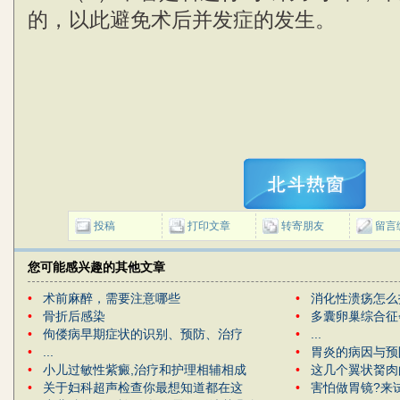
的，以此避免术后并发症的发生。
投稿
打印文章
转寄朋友
留言
您可能感兴趣的其他文章
•
术前麻醉，需要注意哪些
•
消化性溃疡怎么
•
骨折后感染
•
多囊卵巢综合征
•
佝偻病早期症状的识别、预防、治疗
•
...
•
...
•
胃炎的病因与预
•
小儿过敏性紫癜,治疗和护理相辅相成
•
这几个翼状胬肉
•
关于妇科超声检查你最想知道都在这
•
害怕做胃镜?来