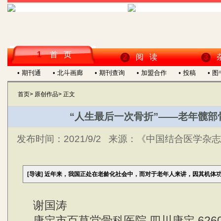
1
首 页
2
阅 读
3
• 期刊通
• 北斗画廊
• 期刊查询
• 加盟合作
• 投稿
• 
首页
>
原创作品
>
正文
“人生最后一次骨折”——老年髋部
发布时间：
2021/9/2
来源：
《中国结合医学杂志》
[导读]
近年来，我国正处在老龄化社会中，而对于老年人来讲，因其机体
谢国涛
康定市百草堂骨科医院 四川康定 6260