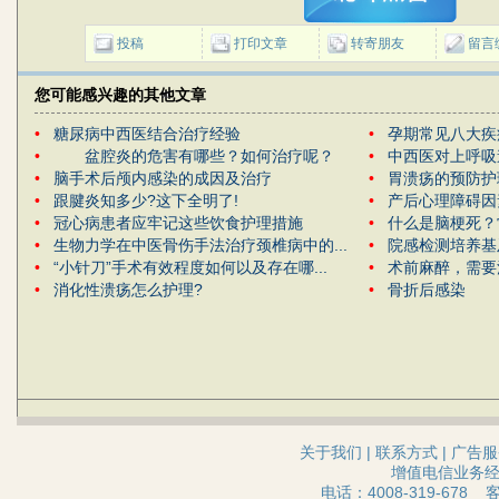
投稿
打印文章
转寄朋友
留言
您可能感兴趣的其他文章
•
糖尿病中西医结合治疗经验
•
孕期常见八大疾
•
盆腔炎的危害有哪些？如何治疗呢？
•
中西医对上呼吸
•
脑手术后颅内感染的成因及治疗
•
胃溃疡的预防护
•
跟腱炎知多少?这下全明了!
•
产后心理障碍因
•
冠心病患者应牢记这些饮食护理措施
•
什么是脑梗死？
•
生物力学在中医骨伤手法治疗颈椎病中的...
•
院感检测培养基
•
“小针刀”手术有效程度如何以及存在哪...
•
术前麻醉，需要
•
消化性溃疡怎么护理?
•
骨折后感染
关于我们
|
联系方式
|
广告服
增值电信业务经营
电话：4008-319-678 