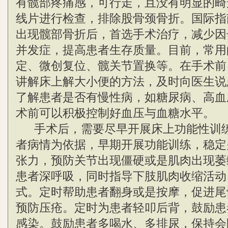
有髋部疼痛感，可行走，且没有明显的畸
线片进行检查，排除股骨颈骨折。国际指
出现髋部骨折后，首选手术治疗，减少因
并发症，提高患者生存质量。目前，常用
定、微创复位、髋关节置换等。在手术前
讲解床上解大小便的方法，及时向医生说
了解患者是否有慢性病，如糖尿病、高血
术前可以积极控制好血压与血糖水平。
手术后，需要尽早开展床上功能性训练
者病情为依据，早期开展功能训练，稳定
张力，预防关节出现僵硬或是肌肉出现萎
患者深呼吸，同时指导下肢肌肉收缩活动
式。定时帮助患者翻身或是按摩，促进尾
预防压疮。定时为患者轻叩后背，鼓励患
感染。鼓励患者多喝水、多排尿，保持会