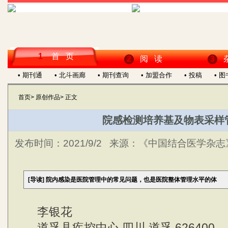
1
首 页
2
阅 读
3
• 期刊通
• 北斗画廊
• 期刊查询
• 加盟合作
• 投稿
• 
首页
>
原创作品
>
正文
院感检测培养基及物表采样
发布时间：
2021/9/2
来源：
《中国结合医学杂志》
[导读]
院内感染是医院管理中的常见问题，也是医院整体管理水平的体
李银花
道孚县疾控中心 四川 道孚 626400