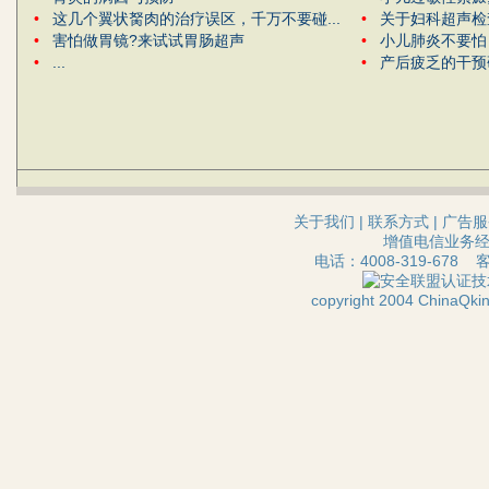
•
这几个翼状胬肉的治疗误区，千万不要碰...
•
关于妇科超声检
•
害怕做胃镜?来试试胃肠超声
•
小儿肺炎不要怕 
•
...
•
产后疲乏的干预
关于我们
|
联系方式
|
广告服
增值电信业务经营
电话：4008-319-678 
技
copyright 2004 ChinaQ