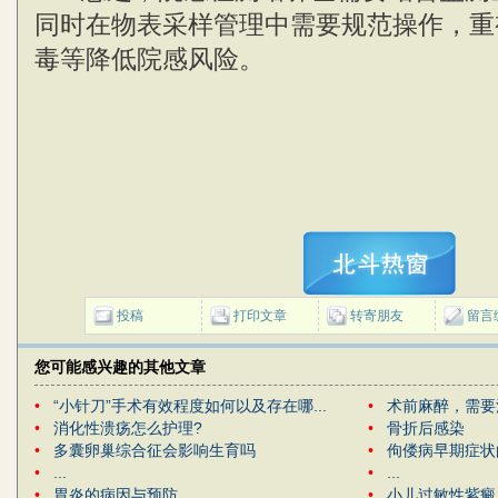
同时在物表采样管理中需要规范操作，重
毒等降低院感风险。
投稿
打印文章
转寄朋友
留言
您可能感兴趣的其他文章
•
“小针刀”手术有效程度如何以及存在哪...
•
术前麻醉，需要
•
消化性溃疡怎么护理?
•
骨折后感染
•
多囊卵巢综合征会影响生育吗
•
佝偻病早期症状
•
...
•
...
•
胃炎的病因与预防
•
小儿过敏性紫癜