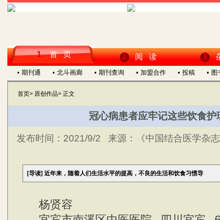
1
首 页
2
阅 读
3
• 期刊通
• 北斗画廊
• 期刊查询
• 加盟合作
• 投稿
• 
首页
>
原创作品
>
正文
冠心病患者应牢记这些饮食护
发布时间：
2021/9/2
来源：
《中国结合医学杂志》
[导读]
近年来，随着人们生活水平的提高，不良的生活和饮食习惯导
杨贤容
宜宾市南溪区中医医院 四川宜宾 64