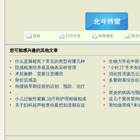
投稿
打印文章
转寄朋友
留言
您可能感兴趣的其他文章
•
什么是脑梗死？常见的类型有哪几种
•
生物力学在中医
•
院感检测培养基及物表采样管理
•
“小针刀”手术有
•
术前麻醉，需要注意哪些
•
消化性溃疡怎么
•
骨折后感染
•
多囊卵巢综合征
•
佝偻病早期症状的识别、预防、治疗
•
...
•
...
•
胃炎的病因与预
•
小儿过敏性紫癜,治疗和护理相辅相成
•
这几个翼状胬肉
•
关于妇科超声检查你最想知道都在这
•
害怕做胃镜?来