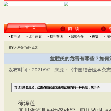
1
首 页
2
阅 读
3
• 期刊通
• 北斗画廊
• 期刊查询
• 加盟合作
• 投稿
• 
首页
>
原创作品
>
正文
盆腔炎的危害有哪些？如何
发布时间：
2021/9/2
来源：
《中国结合医学杂志》
[导读]
顾名思义，盆腔炎指的是发生在盆腔内的一种炎症，属于子
徐泽莲
四川省泸县妇幼保健院 四川泸州 646