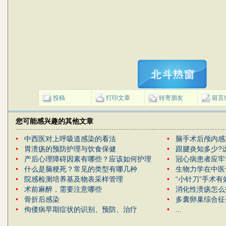
投稿
打印文章
转寄朋友
留言
您可能感兴趣的其他文章
•
中西医对上呼吸道感染的看法
•
脑手术后颅内感
•
胃溃疡的预防护理与饮食保健
•
跟腱炎知多少?
•
产后心理障碍因素有哪些？应该如何护理
•
冠心病患者应牢
•
什么是脑梗死？常见的类型有哪几种
•
生物力学在中医
•
院感检测培养基及物表采样管理
•
“小针刀”手术有
•
术前麻醉，需要注意哪些
•
消化性溃疡怎么
•
骨折后感染
•
多囊卵巢综合征
•
佝偻病早期症状的识别、预防、治疗
•
...