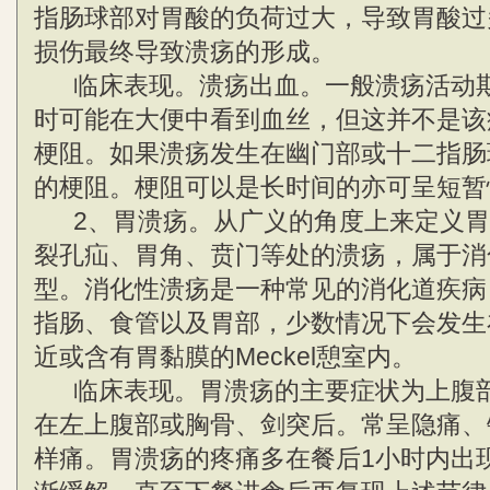
指肠球部对胃酸的负荷过大，导致胃酸过
损伤最终导致溃疡的形成。
临床表现。溃疡出血。一般溃疡活动期
时可能在大便中看到血丝，但这并不是该
梗阻。如果溃疡发生在幽门部或十二指肠
的梗阻。梗阻可以是长时间的亦可呈短暂
2、胃溃疡。从广义的角度上来定义胃
裂孔疝、胃角、贲门等处的溃疡，属于消
型。消化性溃疡是一种常见的消化道疾病
指肠、食管以及胃部，少数情况下会发生
近或含有胃黏膜的Meckel憩室内。
临床表现。胃溃疡的主要症状为上腹部
在左上腹部或胸骨、剑突后。常呈隐痛、
样痛。胃溃疡的疼痛多在餐后1小时内出现