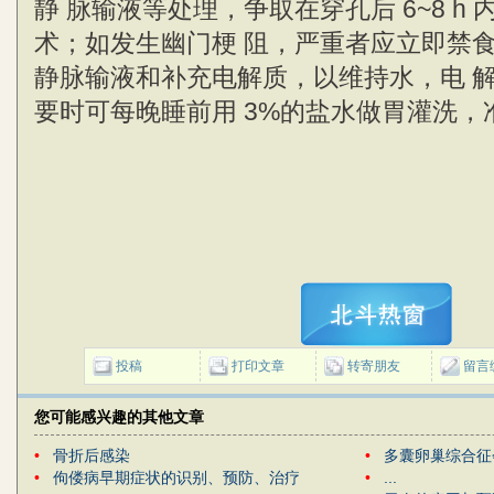
静 脉输液等处理，争取在穿孔后 6~8 h
术；如发生幽门梗 阻，严重者应立即禁
静脉输液和补充电解质，以维持水，电 
要时可每晚睡前用 3%的盐水做胃灌洗，
投稿
打印文章
转寄朋友
留言
您可能感兴趣的其他文章
•
骨折后感染
•
多囊卵巢综合征
•
佝偻病早期症状的识别、预防、治疗
•
...