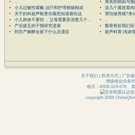
•
...
•
胃炎的病因与预
•
小儿过敏性紫癜,治疗和护理相辅相成
•
这几个翼状胬肉
•
关于妇科超声检查你最想知道都在这
•
害怕做胃镜?来
•
小儿肺炎不要怕 ，父母需要弄清楚几个...
•
...
•
产后疲乏的干预研究进展
•
髌骨骨折我们应
•
剖宫产麻醉会留下什么后遗症
•
超声科普∶浅谈
关于我们
|
联系方式
|
广告服
增值电信业务经营
电话：4008-319-678 
技
copyright 2004 ChinaQ