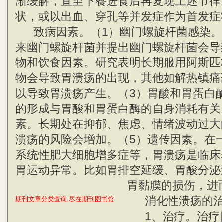
渐缓解，直至下餐进食后再复现上述节律
状，或以出血、穿孔等并发症作为首发症
致病因素。（1）幽门螺旋杆菌感染。1
来幽门螺旋杆菌并提出幽门螺旋杆菌会导
物和饮食因素。研究表明长期服用阿斯匹
物会导致胃溃疡的出现，其他如解热镇痛
以导致胃溃疡产生。（3）胃酸和胃蛋白
的形成与胃酸和胃蛋白酶的自身消耗有关
素。长期处在抑郁、焦虑、情绪波动过大
溃疡的风险会增加。（5）遗传因素。在
系统性肥大细胞增多症等，胃溃疡是临床
胃运动异常。比如胃排空延缓、胃酸分泌
胃黏膜的损伤，进
消化性溃疡的治
期刊文章分类查询,尽在期刊图书馆
1、治疗。治疗