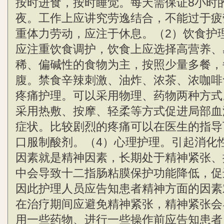
按时进食，按时睡觉。每天需保证8小时
夜。工作上应讲究劳逸结合，不能过于疲
重体力劳动，应注于休息。（2）饮食护
应注重饮食调护，饮食上应选择高营养、
稀、偏碱性的食物为主，按照少量多餐，
腹。禁食辛辣刺激、油炸、浓茶、浓咖啡
疼痛护理。可以采用物理、药物两种方式
采用热敷、按摩、轻柔等方式促进局部血
症状。比较剧烈的疼痛可以在医生的指导
口服制酸剂。（4）心理护理。引起消化
因素就是精神因素，长期处于精神紧张、
中会导致十二指肠粘膜保护功能降低，促
因此护理人员应告知患者精神方面的因素
在治疗期间应避免精神紧张，精神紧张会
用一些药物、进行一些操作前应告知患者