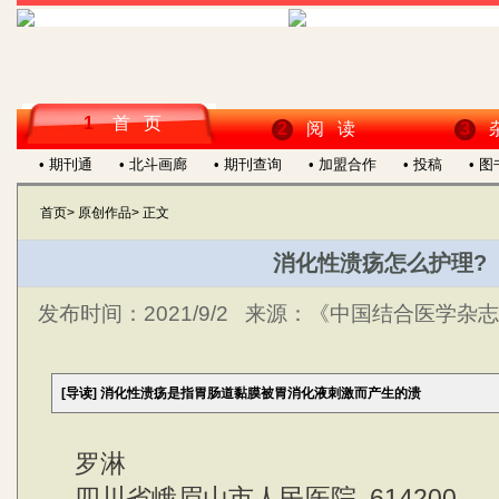
1
首 页
2
阅 读
3
• 期刊通
• 北斗画廊
• 期刊查询
• 加盟合作
• 投稿
• 
首页
>
原创作品
>
正文
消化性溃疡怎么护理?
发布时间：
2021/9/2
来源：
《中国结合医学杂志》
[导读]
消化性溃疡是指胃肠道黏膜被胃消化液刺激而产生的溃
罗淋
四川省峨眉山市人民医院 614200