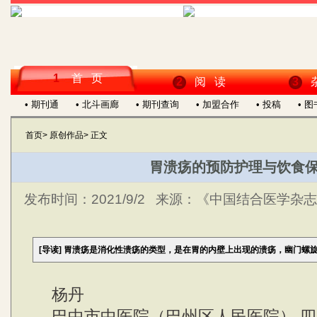
1
首 页
2
阅 读
3
• 期刊通
• 北斗画廊
• 期刊查询
• 加盟合作
• 投稿
• 
首页
>
原创作品
>
正文
胃溃疡的预防护理与饮食
发布时间：
2021/9/2
来源：
《中国结合医学杂志》
[导读]
胃溃疡是消化性溃疡的类型，是在胃的内壁上出现的溃疡，幽门螺
杨丹
巴中市中医院（巴州区人民医院） 四川巴