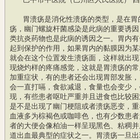
胃溃疡是消化性溃疡的类型，是在胃
疡，幽门螺旋杆菌感染是此病的重要诱因
类抗炎药物也是此病的诱因之一。胃内有
起到保护的作用，如果胃内的黏膜因为某
就会在这个位置发生溃疡面，这样就出现
现烧灼样的疼痛感觉，这就是胃溃疡的常
加重症状，有的患者还会出现胃部发胀，
会一直打嗝，食欲减退，食量也会变少，
现，有些患者呕吐严重并且进食也比较困
是不是出现了幽门梗阻或者溃疡恶变，重
血液多为棕褐色或咖啡色，也有少数患者
者的大便会像柏油一样呈现黑色、粘稠并
道出血最典型的症状之一。胃溃疡一旦出