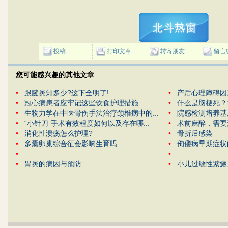
投稿
打印文章
转寄朋友
留言
您可能感兴趣的其他文章
•
跟腱炎知多少?这下全明了!
•
产后心理障碍因
•
冠心病患者应牢记这些饮食护理措施
•
什么是脑梗死？
•
生物力学在中医骨伤手法治疗颈椎病中的...
•
院感检测培养基
•
“小针刀”手术有效程度如何以及存在哪...
•
术前麻醉，需要
•
消化性溃疡怎么护理?
•
骨折后感染
•
多囊卵巢综合征会影响生育吗
•
佝偻病早期症状
•
...
•
...
•
胃炎的病因与预防
•
小儿过敏性紫癜